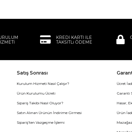
KURULUM
KREDİ KARTI İLE
İZMETİ
TAKSİTLi ÖDEME
Satış Sonrası
Garant
Kurulum Hizmeti Nasıl Çalışır?
Ücret İad
Ürün Kurulumu Ücreti
Garanti 
Sipariş Takibi Nasıl Oluyor?
Hasar, Ek
Satın Alınan Ürünün İndirime Girmesi
Ürün İad
Sipariş'ten Vazgeçme İşlemi
Mazağaza