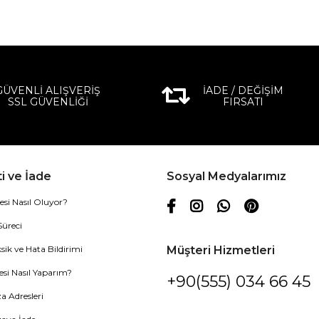
GÜVENLİ ALIŞVERİŞ
İADE / DEĞİŞİM
SSL GÜVENLİĞİ
FIRSATI
i ve İade
Sosyal Medyalarımız
esi Nasıl Oluyor?
Süreci
sik ve Hata Bildirimi
Müşteri Hizmetleri
esi Nasıl Yaparım?
+90(555) 034 66 45
 Adresleri