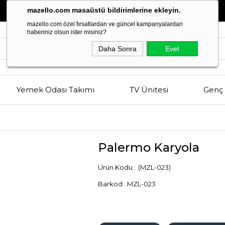
Estetik
ve
Kalitenin
Buluşma Noktası
mazello.com masaüstü bildirimlerine ekleyin.
mazello.com özel fırsatlardan ve güncel kampanyalardan
haberiniz olsun ister misiniz?
Daha Sonra
Evet
Yemek Odası Takımı
TV Ünitesi
Genç 
Palermo Karyola
(MZL-023)
Barkod
:
MZL-023