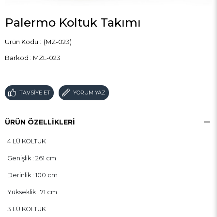
Palermo Koltuk Takımı
(MZ-023)
Barkod
:
MZL-023
TAVSIYE ET
YORUM YAZ
ÜRÜN ÖZELLIKLERI
4 LÜ KOLTUK
Genişlik : 261 cm
Derinlik : 100 cm
Yükseklik : 71 cm
3 LÜ KOLTUK