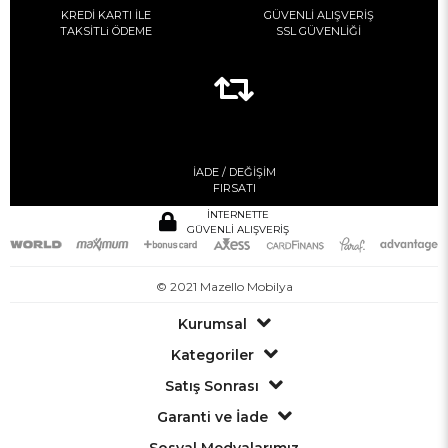
KREDİ KARTI İLE
GÜVENLİ ALIŞVERİŞ
TAKSİTLi ÖDEME
SSL GÜVENLİĞİ
İADE / DEĞİŞİM
FIRSATI
İNTERNETTE
GÜVENLİ ALIŞVERİŞ
© 2021 Mazello Mobilya
Kurumsal
Kategoriler
Satış Sonrası
Garanti ve İade
Sosyal Medyalarımız