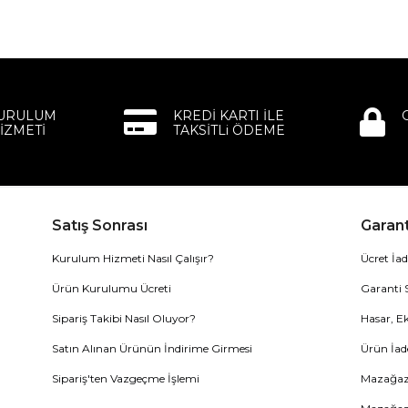
KURULUM
KREDİ KARTI İLE
İZMETİ
TAKSİTLi ÖDEME
Satış Sonrası
Garant
Kurulum Hizmeti Nasıl Çalışır?
Ücret İad
Ürün Kurulumu Ücreti
Garanti 
Sipariş Takibi Nasıl Oluyor?
Hasar, Ek
Satın Alınan Ürünün İndirime Girmesi
Ürün İad
Sipariş'ten Vazgeçme İşlemi
Mazağaza