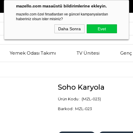
Estetik
ve
Kalitenin
Buluşma Noktası
mazello.com masaüstü bildirimlerine ekleyin.
mazello.com özel fırsatlardan ve güncel kampanyalardan
haberiniz olsun ister misiniz?
Daha Sonra
Evet
Yemek Odası Takımı
TV Ünitesi
Genç 
Soho Karyola
(MZL-023)
Barkod
:
MZL-023