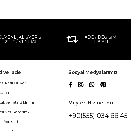
GÜVENLİ ALIŞVERİŞ
İADE / DEĞİŞİM
SSL GÜVENLİĞİ
FIRSATI
i ve İade
Sosyal Medyalarımız
esi Nasıl Oluyor?
Süreci
sik ve Hata Bildirimi
Müşteri Hizmetleri
esi Nasıl Yaparım?
+90(555) 034 66 45
 Adresleri